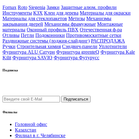
Fornax
Roto
Siegenia
Замки
Защитные алюм. профили
Инструменты
КЗХ
Клеи для дерева
Материалы для окраски
Материалы для стеклопакетов
Метизы
Механизмы
закрывания дверей
Механизмы фрамужные
Монтажные
материалы
Оконный профиль ПВХ
Отечественная ф-ра
Отливы
Петли
Подоконники
Противомоскитные сетки
Раздвижные системы (лоджия-слайдинг)
РАСПРОДАЖА
Ручки
Строительная химия
Сэндвич-панели
Уплотнители
Фурнитура ALU Сатурн
Фурнитура greenteQ
Фурнитура Kale
Kilit
Фурнитура SAVIO
Фурнитура Футурусс
Подписка
Подпишись на рассылку уведомлений о новых поступлениях,
а также новостей от "ФауБеХа-Сиб"
Филиалы
Головной офис
Казахстан
Филиал в г. Челябинске