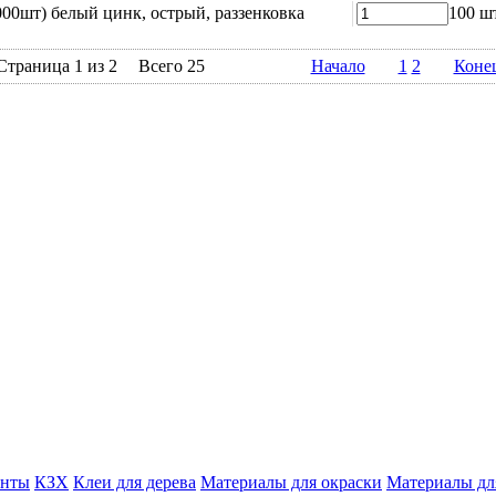
00шт) белый цинк, острый, раззенковка
100 ш
Страница 1 из 2
Всего 25
Начало
1
2
Коне
енты
КЗХ
Клеи для дерева
Материалы для окраски
Материалы дл