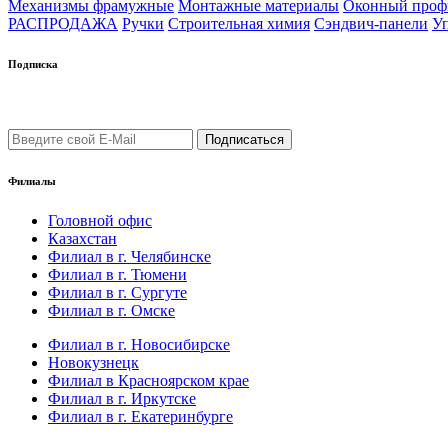
Механизмы фрамужные
Монтажные материалы
Оконный про
РАСПРОДАЖА
Ручки
Строительная химия
Сэндвич-панели
У
Подписка
Подпишись на рассылку уведомлений о новых поступлениях, а
Филиалы
Головной офис
Казахстан
Филиал в г. Челябинске
Филиал в г. Тюмени
Филиал в г. Сургуте
Филиал в г. Омске
Филиал в г. Новосибирске
Новокузнецк
Филиал в Красноярском крае
Филиал в г. Иркутске
Филиал в г. Екатеринбурге