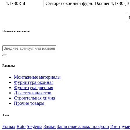
4.1x30Ruf
Саморез оконный фурн. Daxmer 4,1х30 (10
Искать в каталоге
Разделы
Монтажные материалы
Фурнитура оконная
Фурнитура дверная
Для стеклопакетов
Строительная химия
Прочие товары
Тэги
Fornax
Roto
Siegenia
Замки
Защитные алюм. профили
Инструм