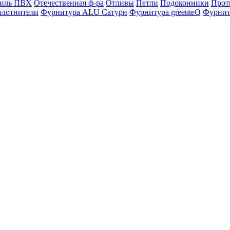
филь ПВХ
Отечественная ф-ра
Отливы
Петли
Подоконники
Прот
плотнители
Фурнитура ALU Сатурн
Фурнитура greenteQ
Фурниту
 также новостей от "ФауБеХа-Сиб"