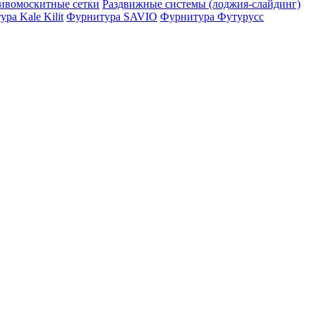
ивомоскитные сетки
Раздвижные системы (лоджия-слайдинг)
ра Kale Kilit
Фурнитура SAVIO
Фурнитура Футурусс