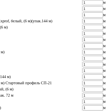
м
м
м
prof, белый, (6 м)(упак.144 м)
м
(6 м)
м
м
м
м
 м)
м
м
м
м
144 м)
м
6 м) Стартовый профиль СП-21
м
й, (6 м)
м
ак. 72 м
м
м
)
м