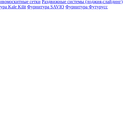
ивомоскитные сетки
Раздвижные системы (лоджия-слайдинг)
ра Kale Kilit
Фурнитура SAVIO
Фурнитура Футурусс