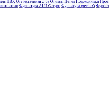
филь ПВХ
Отечественная ф-ра
Отливы
Петли
Подоконники
Прот
плотнители
Фурнитура ALU Сатурн
Фурнитура greenteQ
Фурниту
 также новостей от "ФауБеХа-Сиб"