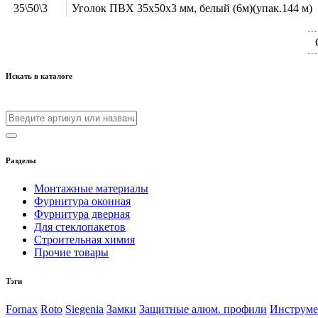
35\50\3
Уголок ПВХ 35х50х3 мм, белый (6м)(упак.144 м)
Искать в каталоге
Разделы
Монтажные материалы
Фурнитура оконная
Фурнитура дверная
Для стеклопакетов
Строительная химия
Прочие товары
Тэги
Fornax
Roto
Siegenia
Замки
Защитные алюм. профили
Инструм