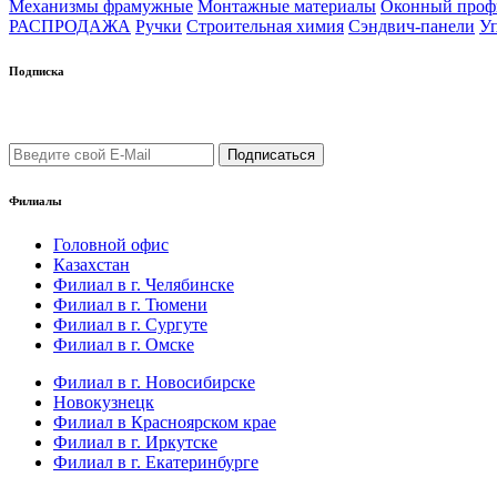
Механизмы фрамужные
Монтажные материалы
Оконный про
РАСПРОДАЖА
Ручки
Строительная химия
Сэндвич-панели
У
Подписка
Подпишись на рассылку уведомлений о новых поступлениях, а
Филиалы
Головной офис
Казахстан
Филиал в г. Челябинске
Филиал в г. Тюмени
Филиал в г. Сургуте
Филиал в г. Омске
Филиал в г. Новосибирске
Новокузнецк
Филиал в Красноярском крае
Филиал в г. Иркутске
Филиал в г. Екатеринбурге