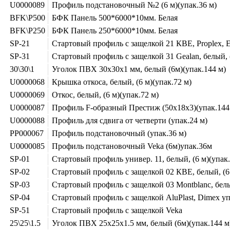
U0000089
Профиль подстановочный №2 (6 м)(упак.36 м)
BFK\P500
БФК Панель 500*6000*10мм. Белая
BFK\P250
БФК Панель 250*6000*10мм. Белая
SP-21
Стартовый профиль с защелкой 21 КВЕ, Proplex, Ex
SP-31
Стартовый профиль с защелкой 31 Gealan, белый, 
30\30\1
Уголок ПВХ 30х30х1 мм, белый (6м)(упак.144 м)
U0000068
Крышка откоса, белый, (6 м)(упак.72 м)
U0000069
Откос, белый, (6 м)(упак.72 м)
U0000087
Профиль F-образный Престиж (50х18х3)(упак.144
U0000088
Профиль для сдвига от четверти (упак.24 м)
PP000067
Профиль подстановочный (упак.36 м)
U0000085
Профиль подстановочный Veka (6м)упак.36м
SP-01
Стартовый профиль универ. 11, белый, (6 м)(упак.
SP-02
Стартовый профиль с защелкой 02 КВЕ, белый, (
SP-03
Стартовый профиль с защелкой 03 Montblanc, белы
SP-04
Стартовый профиль с защелкой AluPlast, Dimex уп
SP-51
Стартовый профиль с защелкой Veka
25\25\1.5
Уголок ПВХ 25х25х1.5 мм, белый (6м)(упак.144 м