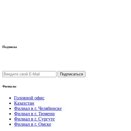
Подписка
Подпишись на рассылку уведомлений о новых поступлениях,
а также новостей от "ФауБеХа-Сиб"
Филиалы
Головной офис
Казахстан
Филиал в г. Челябинске
Филиал в г. Тюмени
Филиал в г. Сургуте
Филиал в г. Омске