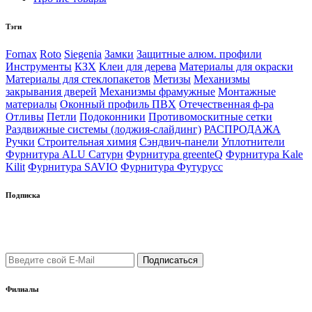
Тэги
Fornax
Roto
Siegenia
Замки
Защитные алюм. профили
Инструменты
КЗХ
Клеи для дерева
Материалы для окраски
Материалы для стеклопакетов
Метизы
Механизмы
закрывания дверей
Механизмы фрамужные
Монтажные
материалы
Оконный профиль ПВХ
Отечественная ф-ра
Отливы
Петли
Подоконники
Противомоскитные сетки
Раздвижные системы (лоджия-слайдинг)
РАСПРОДАЖА
Ручки
Строительная химия
Сэндвич-панели
Уплотнители
Фурнитура ALU Сатурн
Фурнитура greenteQ
Фурнитура Kale
Kilit
Фурнитура SAVIO
Фурнитура Футурусс
Подписка
Подпишись на рассылку уведомлений о новых поступлениях,
а также новостей от "ФауБеХа-Сиб"
Филиалы