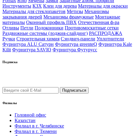
Fornax
Roto
Siegenia
Замки
Защитные алюм. профили
Инструменты
КЗХ
Клеи для дерева
Материалы для окраски
Материалы для стеклопакетов
Метизы
Механизмы
закрывания дверей
Механизмы фрамужные
Монтажные
материалы
Оконный профиль ПВХ
Отечественная ф-ра
Отливы
Петли
Подоконники
Противомоскитные сетки
Раздвижные системы (лоджия-слайдинг)
РАСПРОДАЖА
Ручки
Строительная химия
Сэндвич-панели
Уплотнители
Фурнитура ALU Сатурн
Фурнитура greenteQ
Фурнитура Kale
Kilit
Фурнитура SAVIO
Фурнитура Футурусс
Подписка
Подпишись на рассылку уведомлений о новых поступлениях,
а также новостей от "ФауБеХа-Сиб"
Филиалы
Головной офис
Казахстан
Филиал в г. Челябинске
Филиал в г. Тюмени