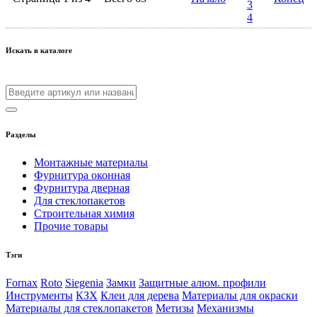
3
4
Искать в каталоге
Разделы
Монтажные материалы
Фурнитура оконная
Фурнитура дверная
Для стеклопакетов
Строительная химия
Прочие товары
Тэги
Fornax
Roto
Siegenia
Замки
Защитные алюм. профили
Инструменты
КЗХ
Клеи для дерева
Материалы для окраски
Материалы для стеклопакетов
Метизы
Механизмы