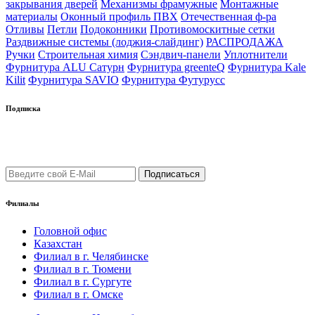
закрывания дверей
Механизмы фрамужные
Монтажные
материалы
Оконный профиль ПВХ
Отечественная ф-ра
Отливы
Петли
Подоконники
Противомоскитные сетки
Раздвижные системы (лоджия-слайдинг)
РАСПРОДАЖА
Ручки
Строительная химия
Сэндвич-панели
Уплотнители
Фурнитура ALU Сатурн
Фурнитура greenteQ
Фурнитура Kale
Kilit
Фурнитура SAVIO
Фурнитура Футурусс
Подписка
Подпишись на рассылку уведомлений о новых поступлениях,
а также новостей от "ФауБеХа-Сиб"
Филиалы
Головной офис
Казахстан
Филиал в г. Челябинске
Филиал в г. Тюмени
Филиал в г. Сургуте
Филиал в г. Омске