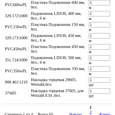
Пластика Подоконник 600 мм,
PVC600wPL
бел.
м
Подоконник LDS30, 400 мм,
329.172\1000
бел., 6 м
м
Пластика Подоконник 150 мм,
PVC150wPL
бел.
м
Подоконник LDS30, 450 мм,
329.173\1000
бел., 6 м
м
Пластика Подоконник 450 мм,
PVC450wPL
бел.
м
Подоконник LDS30, 500 мм,
351.724\1000
бел., 6 м
м
Пластика Подоконник 350 мм,
PVC350wPL
бел.
м
Накладка торцевая 29605,
908.461\1210
Werzalit,бел.
шт
Накладка торцевая 37605, для
37\605
Werzalit Е34 ,бел.
шт
1
2
Страница 1 из 4
Всего 65
Начало
Конец