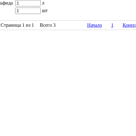
льфида
л
шт
Страница 1 из 1
Всего 3
Начало
1
Конец