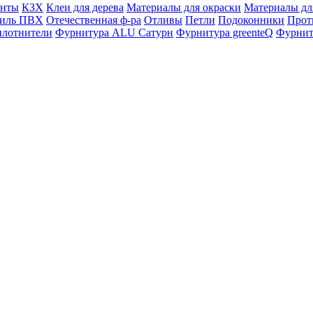
енты
КЗХ
Клеи для дерева
Материалы для окраски
Материалы дл
филь ПВХ
Отечественная ф-ра
Отливы
Петли
Подоконники
Прот
плотнители
Фурнитура ALU Сатурн
Фурнитура greenteQ
Фурниту
 также новостей от "ФауБеХа-Сиб"