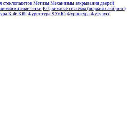
я стеклопакетов
Метизы
Механизмы закрывания дверей
ивомоскитные сетки
Раздвижные системы (лоджия-слайдинг)
ра Kale Kilit
Фурнитура SAVIO
Фурнитура Футурусс