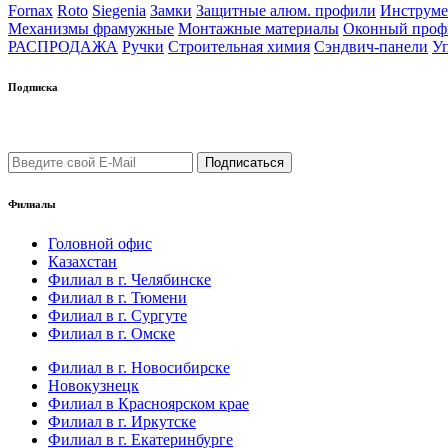
Fornax
Roto
Siegenia
Замки
Защитные алюм. профили
Инструм
Механизмы фрамужные
Монтажные материалы
Оконный про
РАСПРОДАЖА
Ручки
Строительная химия
Сэндвич-панели
У
Подписка
Подпишись на рассылку уведомлений о новых поступлениях, а
Филиалы
Головной офис
Казахстан
Филиал в г. Челябинске
Филиал в г. Тюмени
Филиал в г. Сургуте
Филиал в г. Омске
Филиал в г. Новосибирске
Новокузнецк
Филиал в Красноярском крае
Филиал в г. Иркутске
Филиал в г. Екатеринбурге