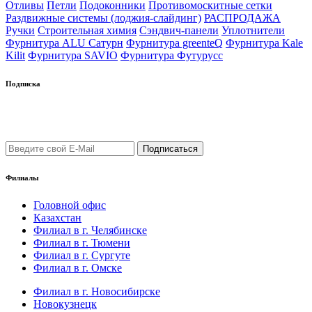
Отливы
Петли
Подоконники
Противомоскитные сетки
Раздвижные системы (лоджия-слайдинг)
РАСПРОДАЖА
Ручки
Строительная химия
Сэндвич-панели
Уплотнители
Фурнитура ALU Сатурн
Фурнитура greenteQ
Фурнитура Kale
Kilit
Фурнитура SAVIO
Фурнитура Футурусс
Подписка
Подпишись на рассылку уведомлений о новых поступлениях,
а также новостей от "ФауБеХа-Сиб"
Филиалы
Головной офис
Казахстан
Филиал в г. Челябинске
Филиал в г. Тюмени
Филиал в г. Сургуте
Филиал в г. Омске
Филиал в г. Новосибирске
Новокузнецк