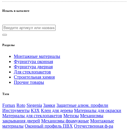
Искать в каталоге
Разделы
Монтажные материалы
Фурнитура оконная
Фурнитура дверная
Для стеклопакетов
Строительная химия
Прочие товары
Тэги
Fornax
Roto
Siegenia
Замки
Защитные алюм. профили
Инструменты
КЗХ
Клеи для дерева
Материалы для окраски
Материалы для стеклопакетов
Метизы
Механизмы
закрывания дверей
Механизмы фрамужные
Монтажные
материалы
Оконный профиль ПВХ
Отечественная ф-ра